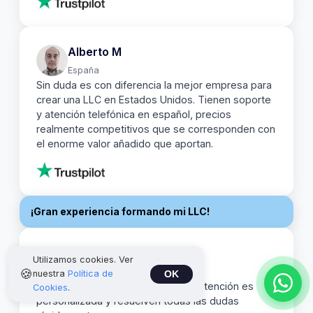
Alberto M
España
Sin duda es con diferencia la mejor empresa para
crear una LLC en Estados Unidos. Tienen soporte
y atención telefónica en español, precios
realmente competitivos que se corresponden con
el enorme valor añadido que aportan.
Blossom
¡Gran experiencia formando mi LLC!
Alberto Z.
Utilizamos cookies. Ver
🍪
Argentina
nuestra
Política de
OK
Muy satisfecho con el servicio. La atención es
Cookies
.
personalizada y resuelven todas las dudas