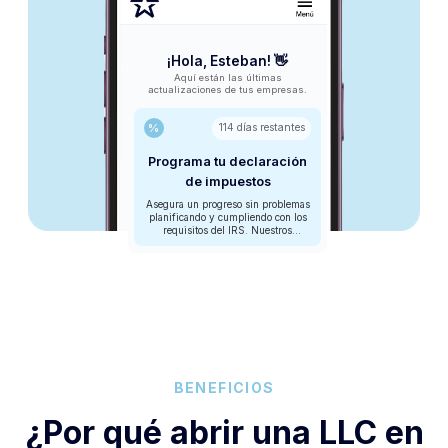
¡Hola, Esteban! 👋
Aquí están las últimas
actualizaciones de tus empresas.
%
114 días restantes
Programa tu declaración
de impuestos
Asegura un progreso sin problemas
planificando y cumpliendo con los
requisitos del IRS. Nuestros
expertos fiscales pueden preparar y
programar la presentación de tu
empresa ante el IRS.
BENEFICIOS
¿Por qué abrir una LLC en