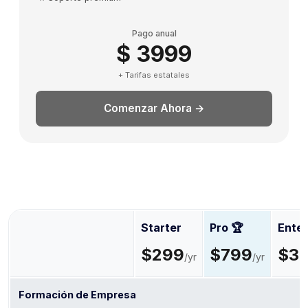
Pago anual
$ 3999
+ Tarifas estatales
Comenzar Ahora →
Starter
Pro 🏆
Enter
$299
$799
$3
/yr
/yr
Formación de Empresa