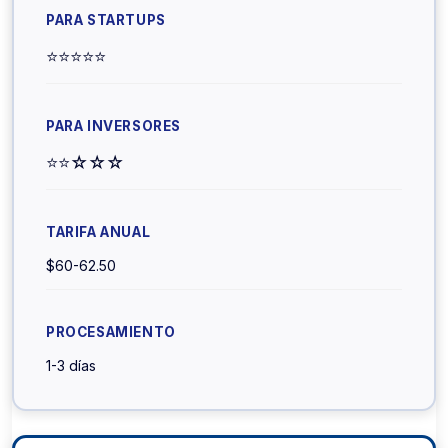
⭐⭐⭐⭐⭐
⭐⭐☆☆☆
$60-62.50
1-3 días