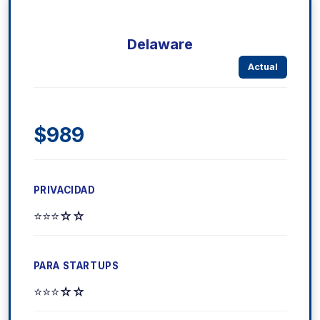
Delaware
Actual
$989
⭐⭐⭐☆☆
⭐⭐⭐☆☆