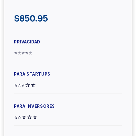
$850.95
⭐⭐⭐⭐⭐
⭐⭐⭐☆☆
⭐⭐☆☆☆