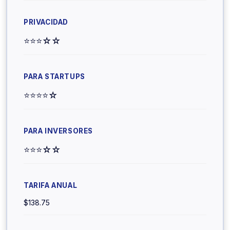
⭐⭐⭐☆☆
⭐⭐⭐⭐☆
⭐⭐⭐☆☆
$138.75