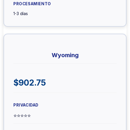
1-3 días
Wyoming
$902.75
⭐⭐⭐⭐⭐