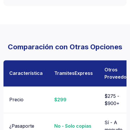
Comparación con Otras Opciones
Otros
Característica
TramitesExpress
Proveedor
$275 -
Precio
$299
$900+
Sí - A
¿Pasaporte
No - Solo copias
menudo