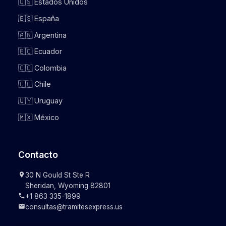
🇺🇸 Estados Unidos
🇪🇸 España
🇦🇷 Argentina
🇪🇨 Ecuador
🇨🇴 Colombia
🇨🇱 Chile
🇺🇾 Uruguay
🇲🇽 México
Contacto
30 N Gould St Ste R
Sheridan, Wyoming 82801
+1 863 335-1899
consultas@tramitesexpress.us