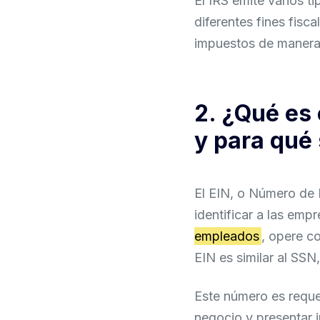
El IRS emite varios t
diferentes fines fisc
impuestos de manera 
2. ¿Qué es 
y para qué
El EIN, o Número de 
identificar a las em
empleados
, opere c
EIN es similar al SS
Este número es reque
negocio y presentar i