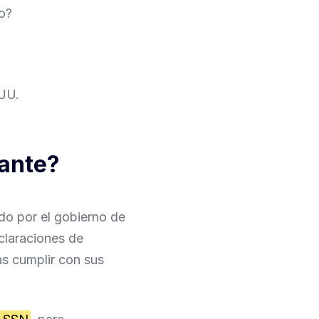
lo?
 UU.
tante?
do por el gobierno de
claraciones de
as cumplir con sus