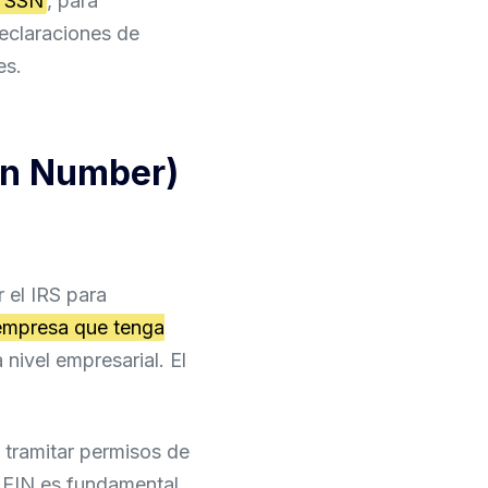
y SSN
, para
declaraciones de
es.
ion Number)
 el IRS para
 empresa que tenga
nivel empresarial. El
 tramitar permisos de
l EIN es fundamental